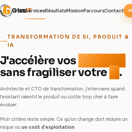
Giss
IT
P
IA
Services
Résultats
Mission
Parcours
Contact
TRANSFORMATION DE SI, PRODUIT &
IA
J'accélère vos
produits
sans fragiliser votre
SI
.
Architecte et CTO de transformation, j'interviens quand
l'existant ralentit le produit ou coûte trop cher à faire
évoluer.
Mon critère reste simple. Ce qu'on change doit réduire un
risque ou
un coût d'exploitation
.