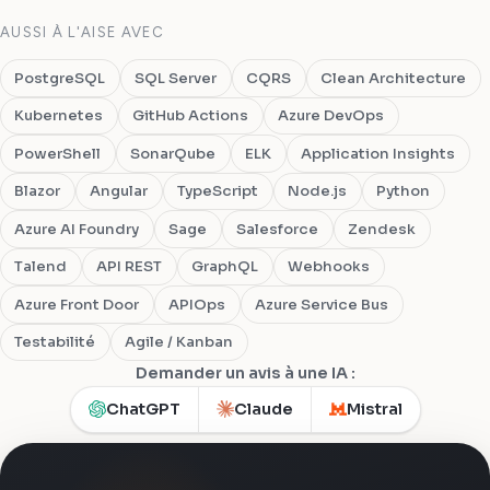
AUSSI À L'AISE AVEC
PostgreSQL
SQL Server
CQRS
Clean Architecture
Kubernetes
GitHub Actions
Azure DevOps
PowerShell
SonarQube
ELK
Application Insights
Blazor
Angular
TypeScript
Node.js
Python
Azure AI Foundry
Sage
Salesforce
Zendesk
Talend
API REST
GraphQL
Webhooks
Azure Front Door
APIOps
Azure Service Bus
Testabilité
Agile / Kanban
Demander un avis à une IA :
ChatGPT
Claude
Mistral