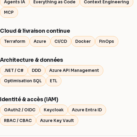
Agents IA
Everything as Code
Context Engineering
MCP
Cloud & livraison continue
Terraform
Azure
CI/CD
Docker
FinOps
Architecture & données
.NET / C#
DDD
Azure API Management
Optimisation SQL
ETL
Identité & accès (IAM)
OAuth2 / OIDC
Keycloak
Azure Entra ID
RBAC / CBAC
Azure Key Vault