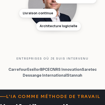
Livraison continue
Architecture logicielle
ENTREPRISES OÙ JE SUIS INTERVENU
Carrefour
Essilor
BPCE
CNRS Innovation
Saretec
Dessange International
Stannah
L'IA COMME MÉTHODE DE TRAVAIL