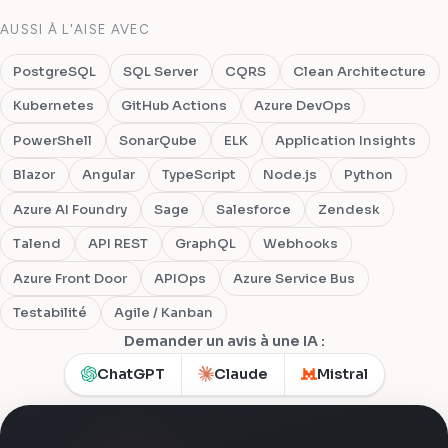
AUSSI À L'AISE AVEC
PostgreSQL
SQL Server
CQRS
Clean Architecture
Kubernetes
GitHub Actions
Azure DevOps
PowerShell
SonarQube
ELK
Application Insights
Blazor
Angular
TypeScript
Node.js
Python
Azure AI Foundry
Sage
Salesforce
Zendesk
Talend
API REST
GraphQL
Webhooks
Azure Front Door
APIOps
Azure Service Bus
Testabilité
Agile / Kanban
Demander un avis à une IA :
ChatGPT
Claude
Mistral