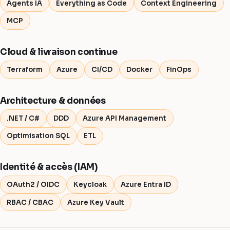
Agents IA
Everything as Code
Context Engineering
MCP
Cloud & livraison continue
Terraform
Azure
CI/CD
Docker
FinOps
Architecture & données
.NET / C#
DDD
Azure API Management
Optimisation SQL
ETL
Identité & accès (IAM)
OAuth2 / OIDC
Keycloak
Azure Entra ID
RBAC / CBAC
Azure Key Vault