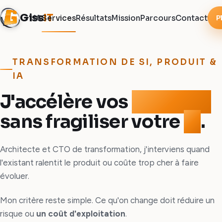
Giss
IT
P
IA
Services
Résultats
Mission
Parcours
Contact
TRANSFORMATION DE SI, PRODUIT &
IA
J'accélère vos
produits
sans fragiliser votre
SI
.
Architecte et CTO de transformation, j'interviens quand
l'existant ralentit le produit ou coûte trop cher à faire
évoluer.
Mon critère reste simple. Ce qu'on change doit réduire un
risque ou
un coût d'exploitation
.