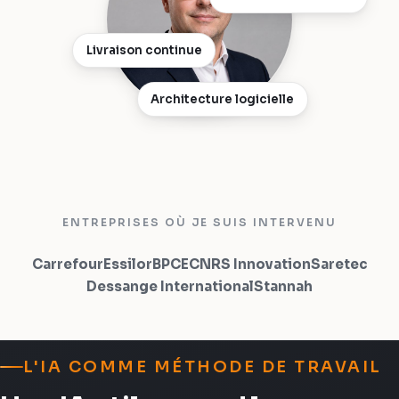
Livraison continue
Architecture logicielle
ENTREPRISES OÙ JE SUIS INTERVENU
Carrefour
Essilor
BPCE
CNRS Innovation
Saretec
Dessange International
Stannah
L'IA COMME MÉTHODE DE TRAVAIL